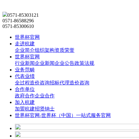
0571-85303121
0571-86588296
0571-85300610
世界杯官网
走进杭建
企业简介
组织架构
资质荣誉
世界杯官网
行业新闻
企业新闻
企业公告
政策法规
业务范畴
代表业绩
全过程造价咨询
招标代理造价咨询
合作单位
政府合作
企业合作
加入杭建
加盟杭建
招贤纳士
世界杯官网-世界杯（中国）一站式服务官网