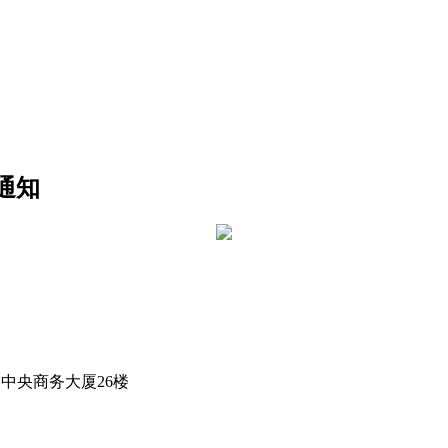
通知
中央商务大厦26楼