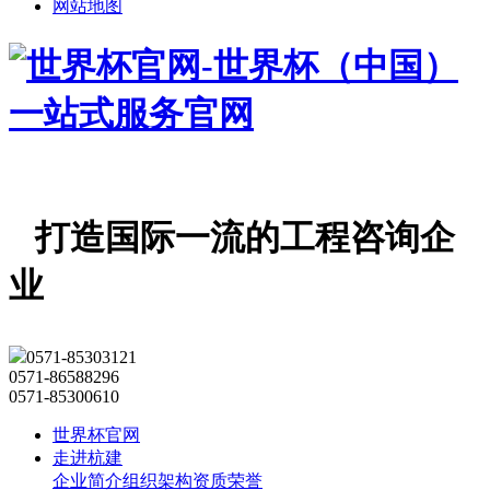
网站地图
打造国际一流的工程咨询企
业
0571-85303121
0571-86588296
0571-85300610
世界杯官网
走进杭建
企业简介
组织架构
资质荣誉