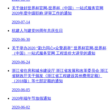
关于做好世界杯官网-世界杯（中国）一站式服务官网
2020年度中级职称 评审工作的通知
2020-07-14
杭建人与建党99周年共庆生日
2020-06-30
关于举办2020 “勠力同心•众擎易举” 世界杯官网-世界杯
（中国）一站式服务官网 工程造价大讲堂的通知
2020-06-24
浙江省住房和城乡建设厅 浙江省发展和改革委员会 浙江
省财政厅关于颁发《浙江省工程建设其他费用定额》
（2018版）等七部定额的通知
2020-06-05
2020年端午节放假通知
2020-06-02