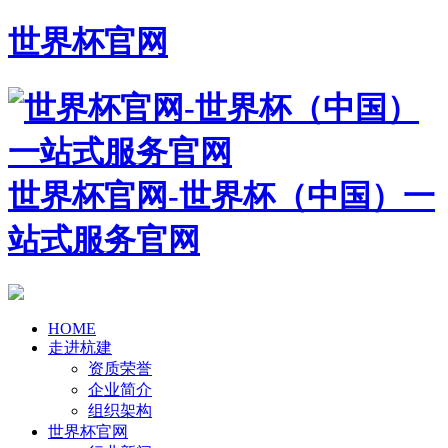
世界杯官网
世界杯官网-世界杯（中国）一
站式服务官网
HOME
走进杭建
资质荣誉
企业简介
组织架构
世界杯官网