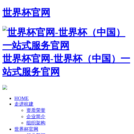
世界杯官网
世界杯官网-世界杯（中国）一
站式服务官网
HOME
走进杭建
资质荣誉
企业简介
组织架构
世界杯官网