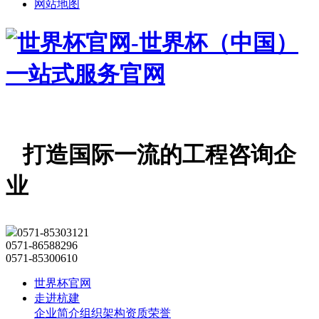
网站地图
打造国际一流的工程咨询企
业
0571-85303121
0571-86588296
0571-85300610
世界杯官网
走进杭建
企业简介
组织架构
资质荣誉