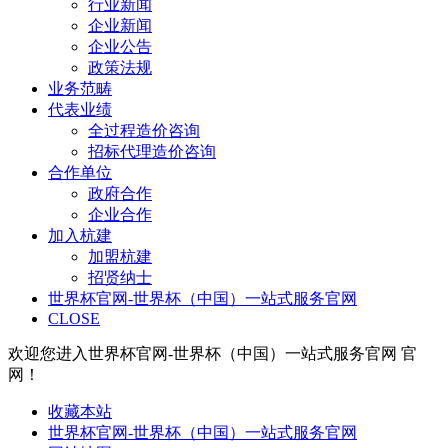
行业新闻
企业新闻
企业公告
政策法规
业务范畴
代表业绩
全过程造价咨询
招标代理造价咨询
合作单位
政府合作
企业合作
加入杭建
加盟杭建
招贤纳士
世界杯官网-世界杯（中国）一站式服务官网
CLOSE
欢迎您进入世界杯官网-世界杯（中国）一站式服务官网 官
网！
收藏本站
世界杯官网-世界杯（中国）一站式服务官网