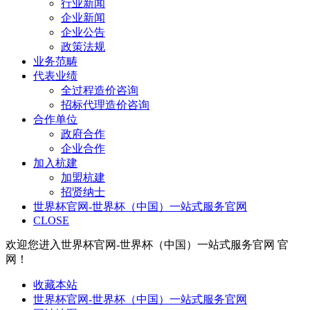
行业新闻
企业新闻
企业公告
政策法规
业务范畴
代表业绩
全过程造价咨询
招标代理造价咨询
合作单位
政府合作
企业合作
加入杭建
加盟杭建
招贤纳士
世界杯官网-世界杯（中国）一站式服务官网
CLOSE
欢迎您进入世界杯官网-世界杯（中国）一站式服务官网 官
网！
收藏本站
世界杯官网-世界杯（中国）一站式服务官网