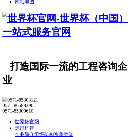
网站地图
打造国际一流的工程咨询企
业
0571-85303121
0571-86588296
0571-85300610
世界杯官网
走进杭建
企业简介
组织架构
资质荣誉