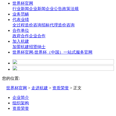
世界杯官网
行业新闻
企业新闻
企业公告
政策法规
业务范畴
代表业绩
全过程造价咨询
招标代理造价咨询
合作单位
政府合作
企业合作
加入杭建
加盟杭建
招贤纳士
世界杯官网-世界杯（中国）一站式服务官网
您的位置:
世界杯官网
>
走进杭建
>
资质荣誉
> 正文
企业简介
组织架构
资质荣誉