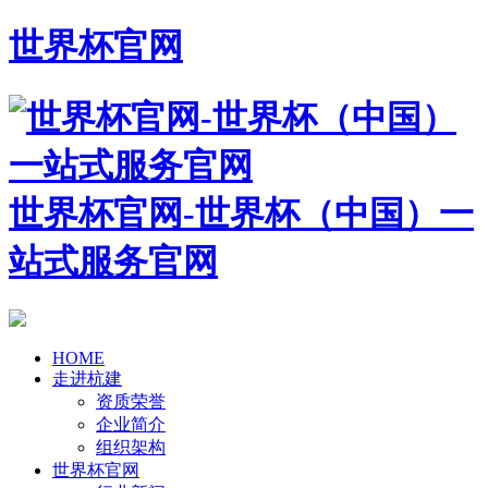
世界杯官网
世界杯官网-世界杯（中国）一
站式服务官网
HOME
走进杭建
资质荣誉
企业简介
组织架构
世界杯官网