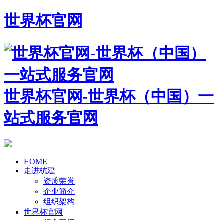
世界杯官网
世界杯官网-世界杯（中国）一
站式服务官网
HOME
走进杭建
资质荣誉
企业简介
组织架构
世界杯官网