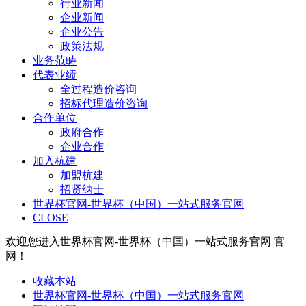
行业新闻
企业新闻
企业公告
政策法规
业务范畴
代表业绩
全过程造价咨询
招标代理造价咨询
合作单位
政府合作
企业合作
加入杭建
加盟杭建
招贤纳士
世界杯官网-世界杯（中国）一站式服务官网
CLOSE
欢迎您进入世界杯官网-世界杯（中国）一站式服务官网 官
网！
收藏本站
世界杯官网-世界杯（中国）一站式服务官网