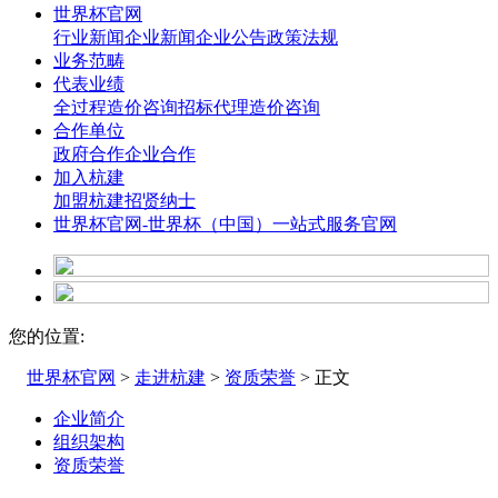
世界杯官网
行业新闻
企业新闻
企业公告
政策法规
业务范畴
代表业绩
全过程造价咨询
招标代理造价咨询
合作单位
政府合作
企业合作
加入杭建
加盟杭建
招贤纳士
世界杯官网-世界杯（中国）一站式服务官网
您的位置:
世界杯官网
>
走进杭建
>
资质荣誉
> 正文
企业简介
组织架构
资质荣誉